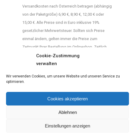
gewählt
Versandkosten nach Österreich betragen (abhängig
werden
von der Paketgröße) 6,90 €, 8,90 €, 12,00 € oder
15,00 €. Alle Preise sind in Euro inklusive 19%
gesetzlicher Mehrwertsteuer. Sollten sich Preise
einmal ändern, gelten immer die Preise zum
Zeitpunkt Ihrer Bestellung im Onlineshop. Zeitlich
befristete Angebote sind ausgezeichnet und die
Cookie-Zustimmung
verwalten
Gültigkeitsdauer des Angebotes kann dem
Beschreibungstext entnommen werden.
Wir verwenden Cookies, um unsere Website und unseren Service zu
optimieren.
Cookies akzeptieren
Ablehnen
Zahlung
AGB
Widerrufsrecht
Datenschutz
Impressum
Cookie-
V
und
Richtlinie
wid
Einstellungen anzeigen
Versand
(EU)