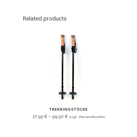
Related products
Dieses
TREKKINGSTÖCKE
Produkt
27,95
€
–
99,50
€
zzgl. Versandkosten
weist
mehrere