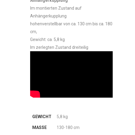
Anhängerkupplung
Im montierten Zustand auf
Anhängerkupplung
hohenverstellbar von ca. 130 cm bis ca. 180
cm,
Gewicht: ca. 5,8 kg
Im zerlegten Zustand dreiteilig
GEWICHT
5,8 kg
MASSE
130-180 cm