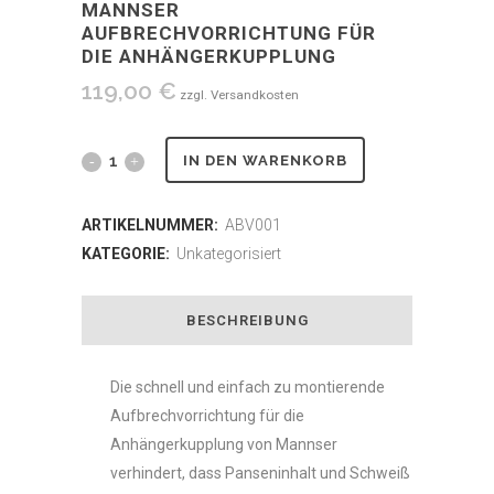
MANNSER
AUFBRECHVORRICHTUNG FÜR
DIE ANHÄNGERKUPPLUNG
119,00
€
zzgl. Versandkosten
Mannser
IN DEN WARENKORB
Aufbrechvorrichtung
ARTIKELNUMMER:
ABV001
für
KATEGORIE:
Unkategorisiert
die
BESCHREIBUNG
Anhängerkupplung
quantity
Die schnell und einfach zu montierende
Aufbrechvorrichtung für die
Anhängerkupplung von Mannser
verhindert, dass Panseninhalt und Schweiß