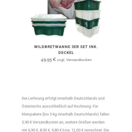
Optionen
können
auf
der
Produktseite
Dieses
gewählt
WILDBRETWANNE 3ER SET INK.
Produkt
werden
DECKEL
weist
49,95
€
zzgl. Versandkosten
mehrere
Varianten
auf.
Die
Optionen
Die Lieferung erfolgt innerhalb Deutschlands und
können
Österreichs ausschließlich auf Rechnung. Für
auf
Kleinpakete (bis 3 kg innerhalb Deutschlands) fallen
der
5,90 € Versandkosten an, weitere Größen werden
Produktseite
mit 6,90 €, 8,90 €, 9,80 € bzw. 12,00 € verrechnet. Die